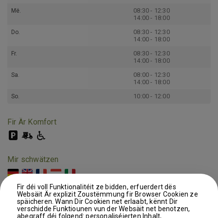
08:30 - 12:30
Më.
14:00 - 18:00
08:30 - 12:30
Do.
14:00 - 18:00
08:30 - 12:30
Fr.
14:00 - 18:00
08:00 - 12:30
Sa.
14:00 - 18:00
10:00 - 12:00
So.
Fir Är Komfort
Mir schwätzen
Fir déi voll Funktionalitéit ze bidden, erfuerdert dës
Websäit Är explizit Zoustëmmung fir Browser Cookien ze
späicheren. Wann Dir Cookien net erlaabt, kënnt Dir
verschidde Funktiounen vun der Websäit net benotzen,
abegraff déi folgend: personaliséierten Inhalt,
Austauschen, deelen