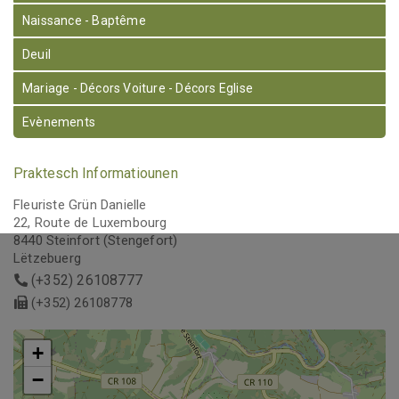
Naissance - Baptême
Deuil
Mariage - Décors Voiture - Décors Eglise
Evènements
Praktesch Informatiounen
Fleuriste Grün Danielle
22, Route de Luxembourg
8440 Steinfort (Stengefort)
Lëtzebuerg
(+352) 26108777
(+352) 26108778
+
+
−
−