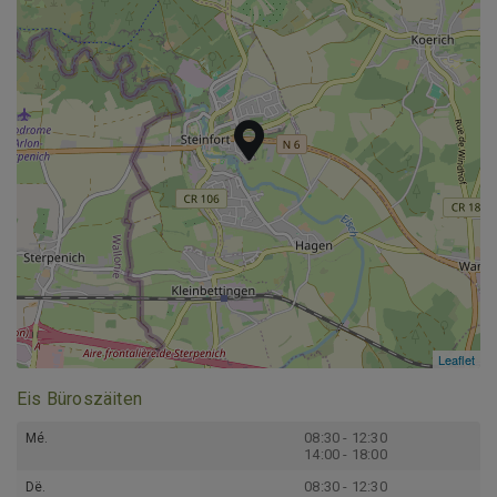
Leaflet
Leaflet
Eis Büroszäiten
08:30 - 12:30
Mé.
14:00 - 18:00
08:30 - 12:30
Dë.