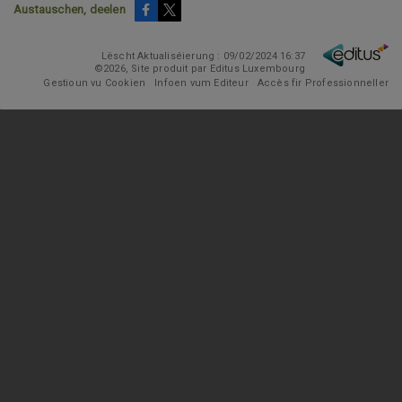
Austauschen, deelen
Lëscht Aktualiséierung : 09/02/2024 16:37
©2026, Site produit par Editus Luxembourg
Gestioun vu Cookien
Infoen vum Editeur
Accès fir Professionneller