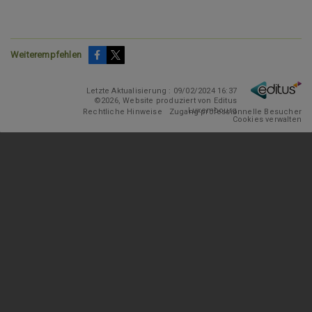
Weiterempfehlen
Letzte Aktualisierung : 09/02/2024 16:37
©2026, Website produziert von Editus
Luxembourg
Rechtliche Hinweise
Zugang professionnelle Besucher
Cookies verwalten