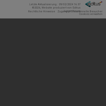
Letzte Aktualisierung : 09/02/2024 16:37
©2026, Website produziert von Editus
Luxembourg
Rechtliche Hinweise
Zugang professionnelle Besucher
Cookies verwalten