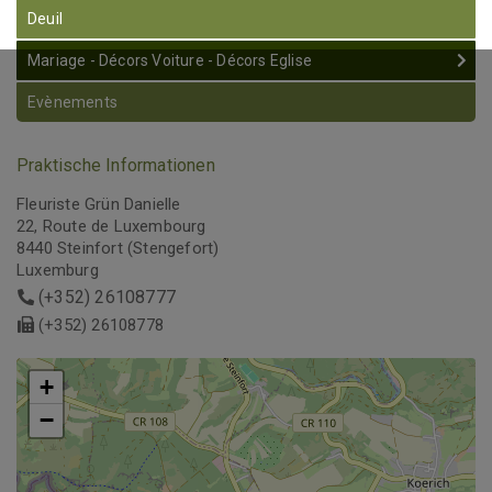
Deuil
Mariage - Décors Voiture - Décors Eglise
Evènements
Praktische Informationen
Fleuriste Grün Danielle
22, Route de Luxembourg
8440 Steinfort (Stengefort)
Luxemburg
(+352) 26108777
(+352) 26108778
+
+
−
−