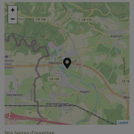
+
+
−
−
Leaflet
Leaflet
Nos heures d'ouverture