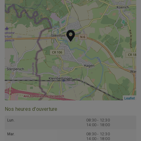
Leaflet
Leaflet
Nos heures d'ouverture
08:30 - 12:30
Lun.
14:00 - 18:00
08:30 - 12:30
Mar.
14:00 - 18:00