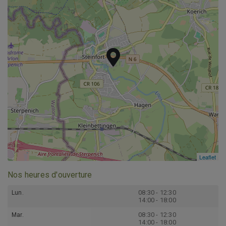
Leaflet
Leaflet
Nos heures d'ouverture
08:30 - 12:30
Lun.
14:00 - 18:00
08:30 - 12:30
Mar.
14:00 - 18:00