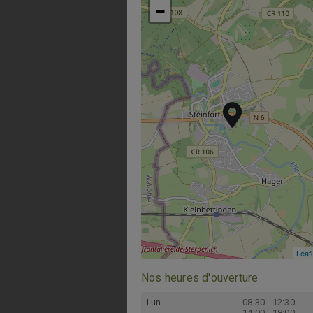
−
−
Leafl
Leafl
Nos heures d'ouverture
08:30 - 12:30
Lun.
14:00 - 18:00