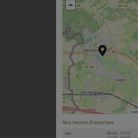
−
−
Leafl
Leafl
Nos heures d'ouverture
08:30 - 12:30
Lun.
14:00 - 18:00